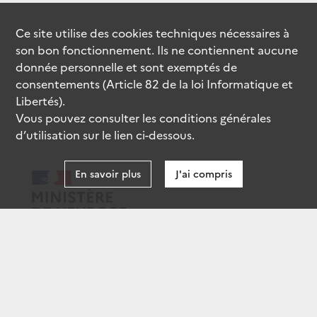
Ce site utilise des
cookies
techniques nécessaires à
son bon fonctionnement. Ils ne contiennent aucune
donnée personnelle et sont exemptés de
consentements (Article 82 de la loi Informatique et
Libertés).
Vous pouvez consulter les conditions générales
d’utilisation sur le lien ci-dessous.
En savoir plus
J'ai compris
data.gouv.fr
gouvernement.fr
legifrance.gouv.fr
service-public.fr