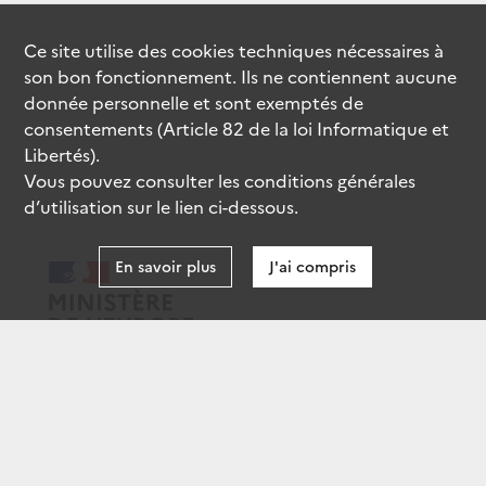
Ce site utilise des
cookies
techniques nécessaires à
son bon fonctionnement. Ils ne contiennent aucune
donnée personnelle et sont exemptés de
consentements (Article 82 de la loi Informatique et
Libertés).
Vous pouvez consulter les conditions générales
d’utilisation sur le lien ci-dessous.
En savoir plus
J'ai compris
data.gouv.fr
gouvernement.fr
legifrance.gouv.fr
service-public.fr