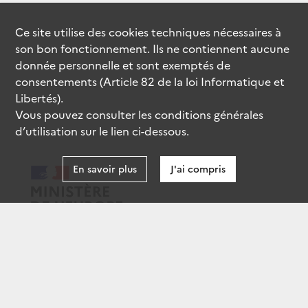
Ce site utilise des
cookies
techniques nécessaires à
son bon fonctionnement. Ils ne contiennent aucune
donnée personnelle et sont exemptés de
consentements (Article 82 de la loi Informatique et
Libertés).
Vous pouvez consulter les conditions générales
d’utilisation sur le lien ci-dessous.
En savoir plus
J'ai compris
data.gouv.fr
gouvernement.fr
legifrance.gouv.fr
service-public.fr