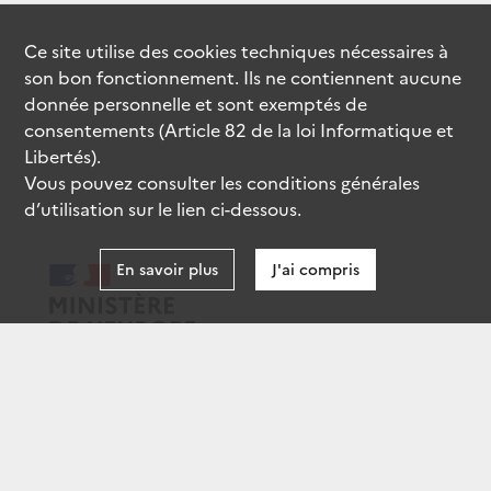
Ce site utilise des
cookies
techniques nécessaires à
son bon fonctionnement. Ils ne contiennent aucune
donnée personnelle et sont exemptés de
consentements (Article 82 de la loi Informatique et
Libertés).
Vous pouvez consulter les conditions générales
d’utilisation sur le lien ci-dessous.
En savoir plus
J'ai compris
data.gouv.fr
gouvernement.fr
legifrance.gouv.fr
service-public.fr