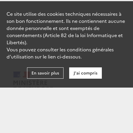
Ce site utilise des
cookies
techniques nécessaires à
son bon fonctionnement. Ils ne contiennent aucune
donnée personnelle et sont exemptés de
consentements (Article 82 de la loi Informatique et
Libertés).
Vous pouvez consulter les conditions générales
d’utilisation sur le lien ci-dessous.
En savoir plus
J'ai compris
data.gouv.fr
gouvernement.fr
legifrance.gouv.fr
service-public.fr