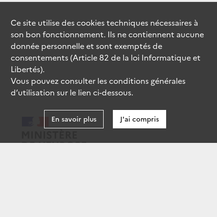
Ce site utilise des
cookies
techniques nécessaires à
son bon fonctionnement. Ils ne contiennent aucune
donnée personnelle et sont exemptés de
consentements (Article 82 de la loi Informatique et
Libertés).
Vous pouvez consulter les conditions générales
d’utilisation sur le lien ci-dessous.
En savoir plus
J'ai compris
data.gouv.fr
gouvernement.fr
legifrance.gouv.fr
service-public.fr