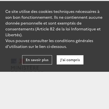
Ce site utilise des
cookies
techniques nécessaires à
son bon fonctionnement. Ils ne contiennent aucune
donnée personnelle et sont exemptés de
consentements (Article 82 de la loi Informatique et
Libertés).
Vous pouvez consulter les conditions générales
d’utilisation sur le lien ci-dessous.
En savoir plus
J'ai compris
data.gouv.fr
gouvernement.fr
legifrance.gouv.fr
service-public.fr