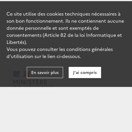
Ce site utilise des
cookies
techniques nécessaires à
son bon fonctionnement. Ils ne contiennent aucune
donnée personnelle et sont exemptés de
consentements (Article 82 de la loi Informatique et
Libertés).
Vous pouvez consulter les conditions générales
d’utilisation sur le lien ci-dessous.
En savoir plus
J'ai compris
data.gouv.fr
gouvernement.fr
legifrance.gouv.fr
service-public.fr