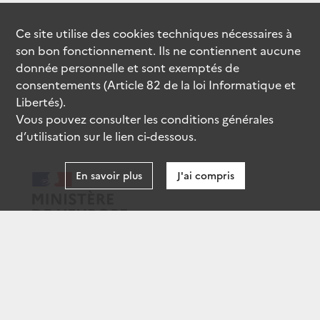
Ce site utilise des
cookies
techniques nécessaires à
son bon fonctionnement. Ils ne contiennent aucune
donnée personnelle et sont exemptés de
consentements (Article 82 de la loi Informatique et
Libertés).
Vous pouvez consulter les conditions générales
d’utilisation sur le lien ci-dessous.
En savoir plus
J'ai compris
data.gouv.fr
gouvernement.fr
legifrance.gouv.fr
service-public.fr