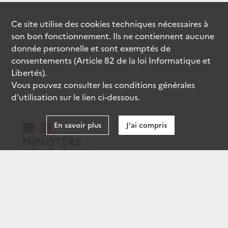
Ce site utilise des
cookies
techniques nécessaires à
son bon fonctionnement. Ils ne contiennent aucune
donnée personnelle et sont exemptés de
consentements (Article 82 de la loi Informatique et
Libertés).
Vous pouvez consulter les conditions générales
d’utilisation sur le lien ci-dessous.
En savoir plus
J'ai compris
data.gouv.fr
gouvernement.fr
legifrance.gouv.fr
service-public.fr