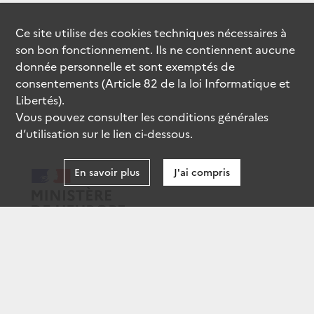
Ce site utilise des
cookies
techniques nécessaires à
son bon fonctionnement. Ils ne contiennent aucune
donnée personnelle et sont exemptés de
consentements (Article 82 de la loi Informatique et
Libertés).
Vous pouvez consulter les conditions générales
d’utilisation sur le lien ci-dessous.
En savoir plus
J'ai compris
data.gouv.fr
gouvernement.fr
legifrance.gouv.fr
service-public.fr