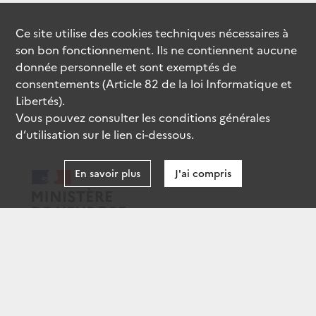
Ce site utilise des
cookies
techniques nécessaires à
son bon fonctionnement. Ils ne contiennent aucune
donnée personnelle et sont exemptés de
consentements (Article 82 de la loi Informatique et
Libertés).
Vous pouvez consulter les conditions générales
d’utilisation sur le lien ci-dessous.
En savoir plus
J'ai compris
data.gouv.fr
gouvernement.fr
legifrance.gouv.fr
service-public.fr