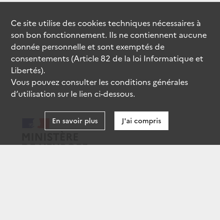
Ce site utilise des
cookies
techniques nécessaires à
son bon fonctionnement. Ils ne contiennent aucune
donnée personnelle et sont exemptés de
consentements (Article 82 de la loi Informatique et
Libertés).
Vous pouvez consulter les conditions générales
d’utilisation sur le lien ci-dessous.
En savoir plus
J'ai compris
data.gouv.fr
gouvernement.fr
legifrance.gouv.fr
service-public.fr