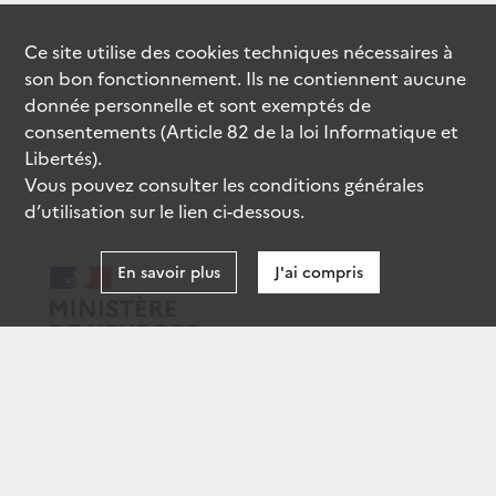
Ce site utilise des
cookies
techniques nécessaires à
son bon fonctionnement. Ils ne contiennent aucune
donnée personnelle et sont exemptés de
consentements (Article 82 de la loi Informatique et
Libertés).
Vous pouvez consulter les conditions générales
d’utilisation sur le lien ci-dessous.
En savoir plus
J'ai compris
data.gouv.fr
gouvernement.fr
legifrance.gouv.fr
service-public.fr