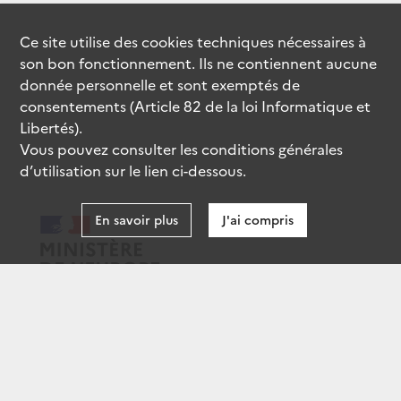
Ce site utilise des
cookies
techniques nécessaires à
son bon fonctionnement. Ils ne contiennent aucune
donnée personnelle et sont exemptés de
consentements (Article 82 de la loi Informatique et
Libertés).
Vous pouvez consulter les conditions générales
d’utilisation sur le lien ci-dessous.
En savoir plus
J'ai compris
data.gouv.fr
gouvernement.fr
legifrance.gouv.fr
service-public.fr