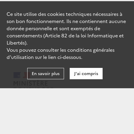
Ce site utilise des
cookies
techniques nécessaires à
son bon fonctionnement. Ils ne contiennent aucune
donnée personnelle et sont exemptés de
consentements (Article 82 de la loi Informatique et
Libertés).
Vous pouvez consulter les conditions générales
d’utilisation sur le lien ci-dessous.
En savoir plus
J'ai compris
data.gouv.fr
gouvernement.fr
legifrance.gouv.fr
service-public.fr