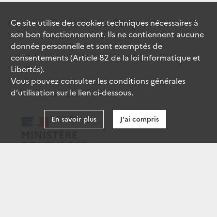
Ce site utilise des
cookies
techniques nécessaires à
son bon fonctionnement. Ils ne contiennent aucune
donnée personnelle et sont exemptés de
consentements (Article 82 de la loi Informatique et
Libertés).
Vous pouvez consulter les conditions générales
d’utilisation sur le lien ci-dessous.
En savoir plus
J'ai compris
data.gouv.fr
gouvernement.fr
legifrance.gouv.fr
service-public.fr