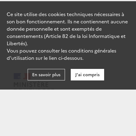
Ce site utilise des
cookies
techniques nécessaires à
son bon fonctionnement. Ils ne contiennent aucune
donnée personnelle et sont exemptés de
consentements (Article 82 de la loi Informatique et
Libertés).
Vous pouvez consulter les conditions générales
d’utilisation sur le lien ci-dessous.
En savoir plus
J'ai compris
data.gouv.fr
gouvernement.fr
legifrance.gouv.fr
service-public.fr