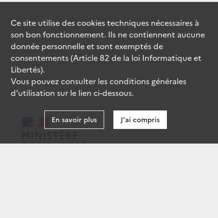
Ce site utilise des
cookies
techniques nécessaires à
son bon fonctionnement. Ils ne contiennent aucune
donnée personnelle et sont exemptés de
consentements (Article 82 de la loi Informatique et
Libertés).
Vous pouvez consulter les conditions générales
d’utilisation sur le lien ci-dessous.
En savoir plus
J'ai compris
data.gouv.fr
gouvernement.fr
legifrance.gouv.fr
service-public.fr