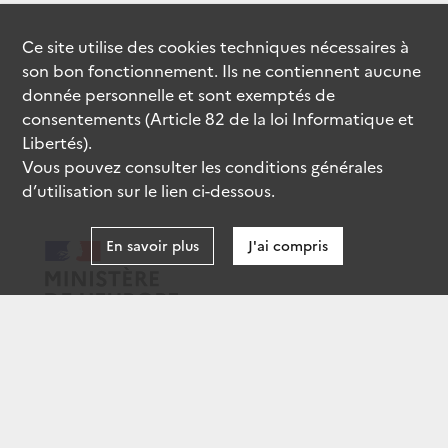
Ce site utilise des
cookies
techniques nécessaires à
son bon fonctionnement. Ils ne contiennent aucune
donnée personnelle et sont exemptés de
consentements (Article 82 de la loi Informatique et
Libertés).
Vous pouvez consulter les conditions générales
d’utilisation sur le lien ci-dessous.
En savoir plus
J'ai compris
data.gouv.fr
gouvernement.fr
legifrance.gouv.fr
service-public.fr