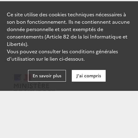
Ce site utilise des
cookies
techniques nécessaires à
son bon fonctionnement. Ils ne contiennent aucune
donnée personnelle et sont exemptés de
consentements (Article 82 de la loi Informatique et
Libertés).
Vous pouvez consulter les conditions générales
d’utilisation sur le lien ci-dessous.
En savoir plus
J'ai compris
data.gouv.fr
gouvernement.fr
legifrance.gouv.fr
service-public.fr