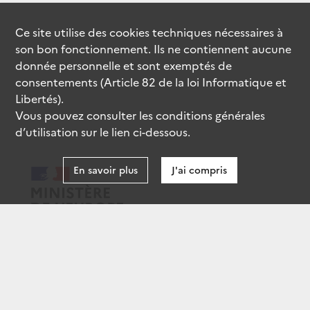
Ce site utilise des
cookies
techniques nécessaires à
son bon fonctionnement. Ils ne contiennent aucune
donnée personnelle et sont exemptés de
consentements (Article 82 de la loi Informatique et
Libertés).
Vous pouvez consulter les conditions générales
d’utilisation sur le lien ci-dessous.
En savoir plus
J'ai compris
data.gouv.fr
gouvernement.fr
legifrance.gouv.fr
service-public.fr