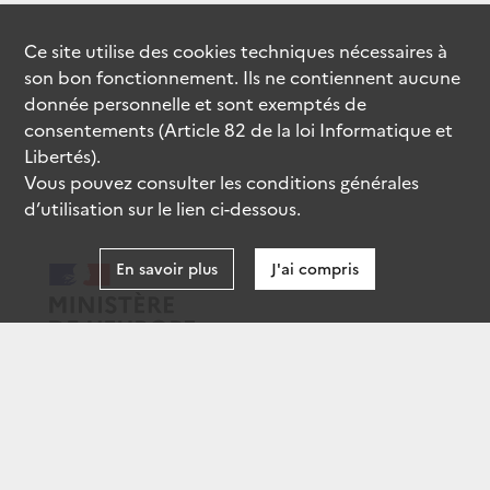
Ce site utilise des
cookies
techniques nécessaires à
son bon fonctionnement. Ils ne contiennent aucune
donnée personnelle et sont exemptés de
consentements (Article 82 de la loi Informatique et
Libertés).
Vous pouvez consulter les conditions générales
d’utilisation sur le lien ci-dessous.
En savoir plus
J'ai compris
data.gouv.fr
gouvernement.fr
legifrance.gouv.fr
service-public.fr