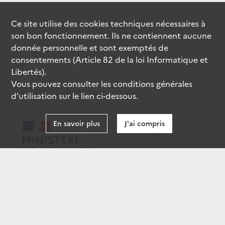
Ce site utilise des
cookies
techniques nécessaires à
son bon fonctionnement. Ils ne contiennent aucune
donnée personnelle et sont exemptés de
consentements (Article 82 de la loi Informatique et
Libertés).
Vous pouvez consulter les conditions générales
d’utilisation sur le lien ci-dessous.
En savoir plus
J'ai compris
data.gouv.fr
gouvernement.fr
legifrance.gouv.fr
service-public.fr