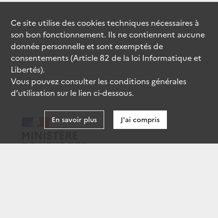
Ce site utilise des
cookies
techniques nécessaires à
son bon fonctionnement. Ils ne contiennent aucune
donnée personnelle et sont exemptés de
consentements (Article 82 de la loi Informatique et
Libertés).
Vous pouvez consulter les conditions générales
d’utilisation sur le lien ci-dessous.
En savoir plus
J'ai compris
data.gouv.fr
gouvernement.fr
legifrance.gouv.fr
service-public.fr