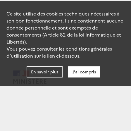
Ce site utilise des
cookies
techniques nécessaires à
son bon fonctionnement. Ils ne contiennent aucune
donnée personnelle et sont exemptés de
consentements (Article 82 de la loi Informatique et
Libertés).
Vous pouvez consulter les conditions générales
d’utilisation sur le lien ci-dessous.
En savoir plus
J'ai compris
data.gouv.fr
gouvernement.fr
legifrance.gouv.fr
service-public.fr