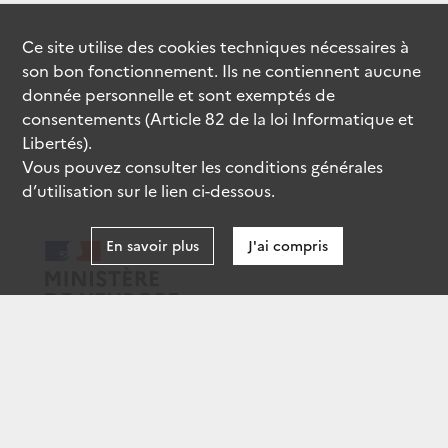
Ce site utilise des
cookies
techniques nécessaires à
son bon fonctionnement. Ils ne contiennent aucune
donnée personnelle et sont exemptés de
consentements (Article 82 de la loi Informatique et
Libertés).
Vous pouvez consulter les conditions générales
d’utilisation sur le lien ci-dessous.
En savoir plus
J'ai compris
data.gouv.fr
gouvernement.fr
legifrance.gouv.fr
service-public.fr