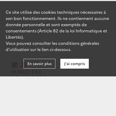
Ce site utilise des
cookies
techniques nécessaires à
son bon fonctionnement. Ils ne contiennent aucune
donnée personnelle et sont exemptés de
consentements (Article 82 de la loi Informatique et
Libertés).
Vous pouvez consulter les conditions générales
d’utilisation sur le lien ci-dessous.
En savoir plus
J'ai compris
data.gouv.fr
gouvernement.fr
legifrance.gouv.fr
service-public.fr