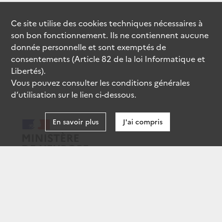
Ce site utilise des
cookies
techniques nécessaires à
son bon fonctionnement. Ils ne contiennent aucune
donnée personnelle et sont exemptés de
consentements (Article 82 de la loi Informatique et
Libertés).
Vous pouvez consulter les conditions générales
d’utilisation sur le lien ci-dessous.
En savoir plus
J'ai compris
data.gouv.fr
gouvernement.fr
legifrance.gouv.fr
service-public.fr