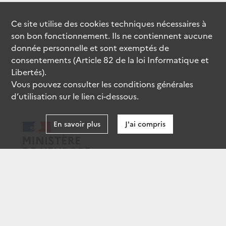
Ce site utilise des
cookies
techniques nécessaires à
son bon fonctionnement. Ils ne contiennent aucune
donnée personnelle et sont exemptés de
consentements (Article 82 de la loi Informatique et
Libertés).
Vous pouvez consulter les conditions générales
d’utilisation sur le lien ci-dessous.
En savoir plus
J'ai compris
data.gouv.fr
gouvernement.fr
legifrance.gouv.fr
service-public.fr