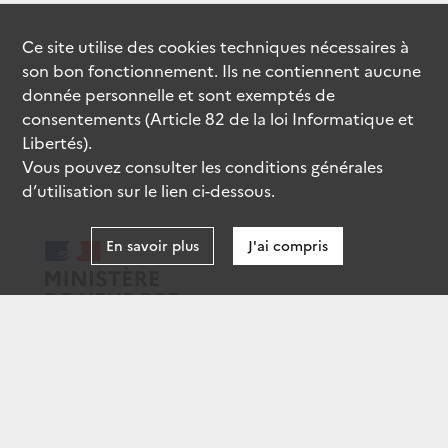
Ce site utilise des
cookies
techniques nécessaires à
son bon fonctionnement. Ils ne contiennent aucune
donnée personnelle et sont exemptés de
consentements (Article 82 de la loi Informatique et
Libertés).
Vous pouvez consulter les conditions générales
d’utilisation sur le lien ci-dessous.
En savoir plus
J'ai compris
data.gouv.fr
gouvernement.fr
legifrance.gouv.fr
service-public.fr