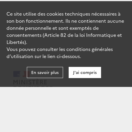
Ce site utilise des
cookies
techniques nécessaires à
son bon fonctionnement. Ils ne contiennent aucune
donnée personnelle et sont exemptés de
consentements (Article 82 de la loi Informatique et
Libertés).
Vous pouvez consulter les conditions générales
d’utilisation sur le lien ci-dessous.
En savoir plus
J'ai compris
data.gouv.fr
gouvernement.fr
legifrance.gouv.fr
service-public.fr