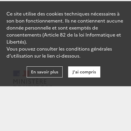
Ce site utilise des
cookies
techniques nécessaires à
son bon fonctionnement. Ils ne contiennent aucune
donnée personnelle et sont exemptés de
consentements (Article 82 de la loi Informatique et
Libertés).
Vous pouvez consulter les conditions générales
d’utilisation sur le lien ci-dessous.
En savoir plus
J'ai compris
data.gouv.fr
gouvernement.fr
legifrance.gouv.fr
service-public.fr