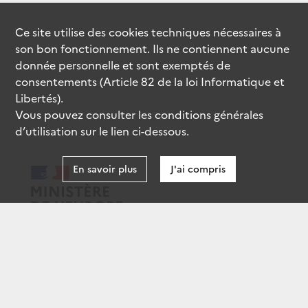
Ce site utilise des
cookies
techniques nécessaires à
son bon fonctionnement. Ils ne contiennent aucune
donnée personnelle et sont exemptés de
consentements (Article 82 de la loi Informatique et
Libertés).
Vous pouvez consulter les conditions générales
d’utilisation sur le lien ci-dessous.
En savoir plus
J'ai compris
data.gouv.fr
gouvernement.fr
legifrance.gouv.fr
service-public.fr