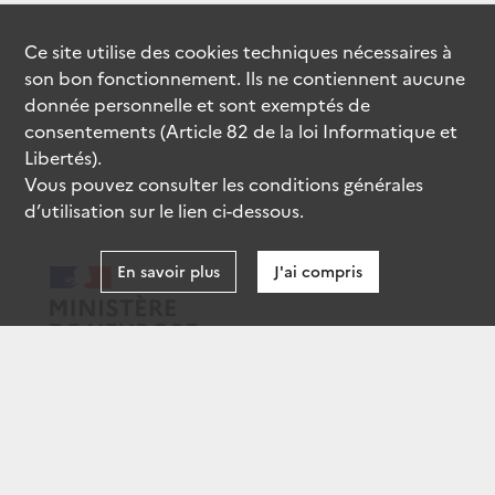
Ce site utilise des
cookies
techniques nécessaires à
son bon fonctionnement. Ils ne contiennent aucune
donnée personnelle et sont exemptés de
consentements (Article 82 de la loi Informatique et
Libertés).
Vous pouvez consulter les conditions générales
d’utilisation sur le lien ci-dessous.
En savoir plus
J'ai compris
data.gouv.fr
gouvernement.fr
legifrance.gouv.fr
service-public.fr