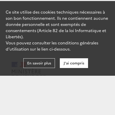
Ce site utilise des
cookies
techniques nécessaires à
son bon fonctionnement. Ils ne contiennent aucune
donnée personnelle et sont exemptés de
consentements (Article 82 de la loi Informatique et
Libertés).
Vous pouvez consulter les conditions générales
d’utilisation sur le lien ci-dessous.
En savoir plus
J'ai compris
data.gouv.fr
gouvernement.fr
legifrance.gouv.fr
service-public.fr