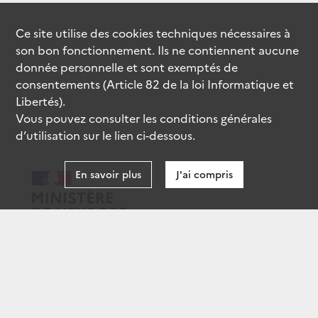
Ce site utilise des
cookies
techniques nécessaires à
son bon fonctionnement. Ils ne contiennent aucune
donnée personnelle et sont exemptés de
consentements (Article 82 de la loi Informatique et
Libertés).
Vous pouvez consulter les conditions générales
d’utilisation sur le lien ci-dessous.
En savoir plus
J'ai compris
data.gouv.fr
gouvernement.fr
legifrance.gouv.fr
service-public.fr