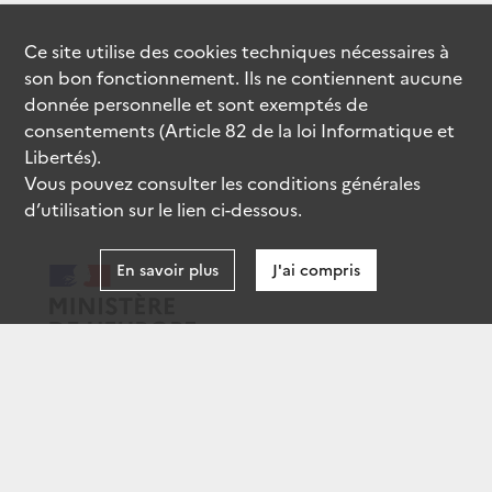
Ce site utilise des
cookies
techniques nécessaires à
son bon fonctionnement. Ils ne contiennent aucune
donnée personnelle et sont exemptés de
consentements (Article 82 de la loi Informatique et
Libertés).
Vous pouvez consulter les conditions générales
d’utilisation sur le lien ci-dessous.
En savoir plus
J'ai compris
data.gouv.fr
gouvernement.fr
legifrance.gouv.fr
service-public.fr