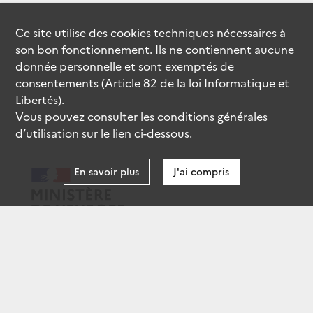
Ce site utilise des
cookies
techniques nécessaires à
son bon fonctionnement. Ils ne contiennent aucune
donnée personnelle et sont exemptés de
consentements (Article 82 de la loi Informatique et
Libertés).
Vous pouvez consulter les conditions générales
d’utilisation sur le lien ci-dessous.
En savoir plus
J'ai compris
data.gouv.fr
gouvernement.fr
legifrance.gouv.fr
service-public.fr