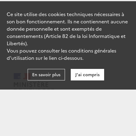
Ce site utilise des
cookies
techniques nécessaires à
son bon fonctionnement. Ils ne contiennent aucune
donnée personnelle et sont exemptés de
consentements (Article 82 de la loi Informatique et
Libertés).
Vous pouvez consulter les conditions générales
d’utilisation sur le lien ci-dessous.
En savoir plus
J'ai compris
data.gouv.fr
gouvernement.fr
legifrance.gouv.fr
service-public.fr