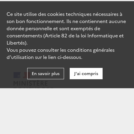
Ce site utilise des
cookies
techniques nécessaires à
son bon fonctionnement. Ils ne contiennent aucune
donnée personnelle et sont exemptés de
consentements (Article 82 de la loi Informatique et
Libertés).
Vous pouvez consulter les conditions générales
d’utilisation sur le lien ci-dessous.
En savoir plus
J'ai compris
data.gouv.fr
gouvernement.fr
legifrance.gouv.fr
service-public.fr