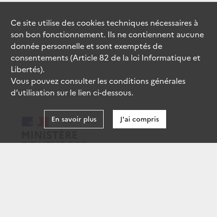
Ce site utilise des
cookies
techniques nécessaires à
son bon fonctionnement. Ils ne contiennent aucune
donnée personnelle et sont exemptés de
consentements (Article 82 de la loi Informatique et
Libertés).
Vous pouvez consulter les conditions générales
d’utilisation sur le lien ci-dessous.
En savoir plus
J'ai compris
data.gouv.fr
gouvernement.fr
legifrance.gouv.fr
service-public.fr