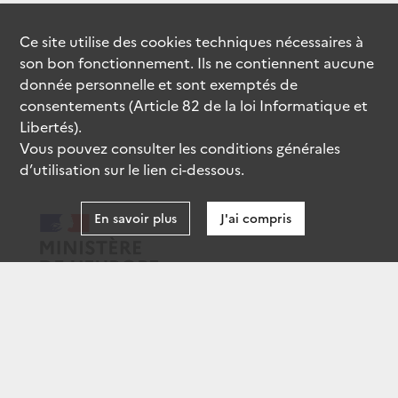
Ce site utilise des
cookies
techniques nécessaires à
son bon fonctionnement. Ils ne contiennent aucune
donnée personnelle et sont exemptés de
consentements (Article 82 de la loi Informatique et
Libertés).
Vous pouvez consulter les conditions générales
d’utilisation sur le lien ci-dessous.
En savoir plus
J'ai compris
data.gouv.fr
gouvernement.fr
legifrance.gouv.fr
service-public.fr