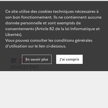
Ce site utilise des
cookies
techniques nécessaires à
son bon fonctionnement. Ils ne contiennent aucune
donnée personnelle et sont exemptés de
consentements (Article 82 de la loi Informatique et
Libertés).
Vous pouvez consulter les conditions générales
d’utilisation sur le lien ci-dessous.
En savoir plus
J'ai compris
data.gouv.fr
gouvernement.fr
legifrance.gouv.fr
service-public.fr