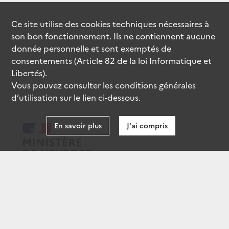
Ce site utilise des
cookies
techniques nécessaires à
son bon fonctionnement. Ils ne contiennent aucune
donnée personnelle et sont exemptés de
consentements (Article 82 de la loi Informatique et
Libertés).
Vous pouvez consulter les conditions générales
d’utilisation sur le lien ci-dessous.
En savoir plus
J'ai compris
data.gouv.fr
gouvernement.fr
legifrance.gouv.fr
service-public.fr