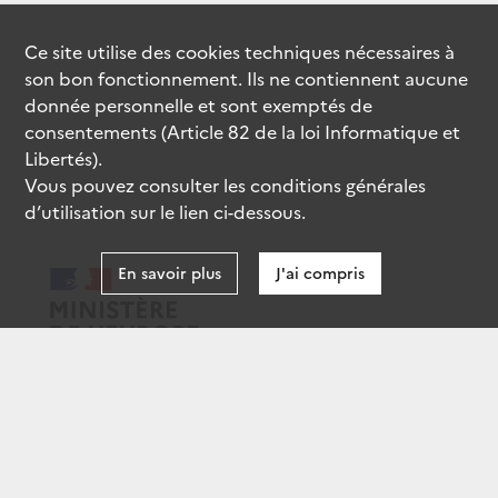
Ce site utilise des
cookies
techniques nécessaires à
son bon fonctionnement. Ils ne contiennent aucune
donnée personnelle et sont exemptés de
consentements (Article 82 de la loi Informatique et
Libertés).
Vous pouvez consulter les conditions générales
d’utilisation sur le lien ci-dessous.
En savoir plus
J'ai compris
data.gouv.fr
gouvernement.fr
legifrance.gouv.fr
service-public.fr