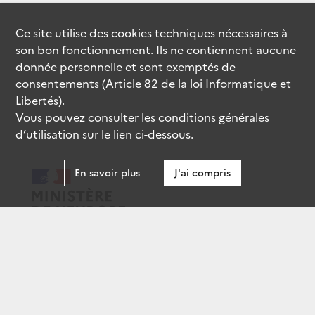
Ce site utilise des
cookies
techniques nécessaires à
son bon fonctionnement. Ils ne contiennent aucune
donnée personnelle et sont exemptés de
consentements (Article 82 de la loi Informatique et
Libertés).
Vous pouvez consulter les conditions générales
d’utilisation sur le lien ci-dessous.
En savoir plus
J'ai compris
data.gouv.fr
gouvernement.fr
legifrance.gouv.fr
service-public.fr