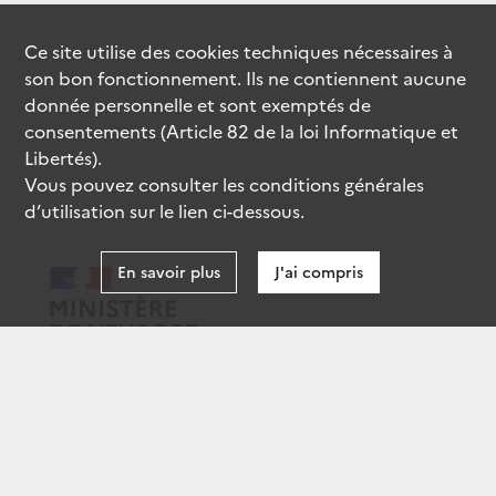
Ce site utilise des
cookies
techniques nécessaires à
son bon fonctionnement. Ils ne contiennent aucune
donnée personnelle et sont exemptés de
consentements (Article 82 de la loi Informatique et
Libertés).
Vous pouvez consulter les conditions générales
d’utilisation sur le lien ci-dessous.
En savoir plus
J'ai compris
data.gouv.fr
gouvernement.fr
legifrance.gouv.fr
service-public.fr