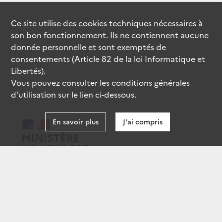
Ce site utilise des
cookies
techniques nécessaires à
son bon fonctionnement. Ils ne contiennent aucune
donnée personnelle et sont exemptés de
consentements (Article 82 de la loi Informatique et
Libertés).
Vous pouvez consulter les conditions générales
d’utilisation sur le lien ci-dessous.
En savoir plus
J'ai compris
data.gouv.fr
gouvernement.fr
legifrance.gouv.fr
service-public.fr