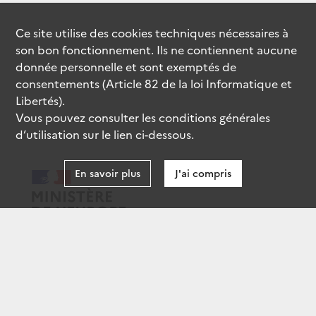
Ce site utilise des
cookies
techniques nécessaires à
son bon fonctionnement. Ils ne contiennent aucune
donnée personnelle et sont exemptés de
consentements (Article 82 de la loi Informatique et
Libertés).
Vous pouvez consulter les conditions générales
d’utilisation sur le lien ci-dessous.
En savoir plus
J'ai compris
data.gouv.fr
gouvernement.fr
legifrance.gouv.fr
service-public.fr